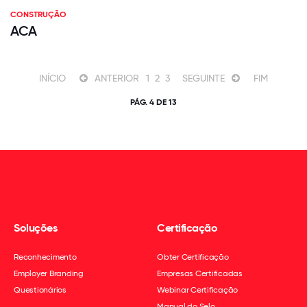
CONSTRUÇÃO
ACA
INÍCIO
ANTERIOR
1
2
3
SEGUINTE
FIM
PÁG. 4 DE 13
Soluções
Certificação
Reconhecimento
Obter Certificação
Employer Branding
Empresas Certificadas
Questionários
Webinar Certificação
Manual do Selo