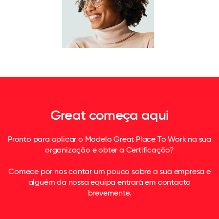
Great começa aqui
Pronto para aplicar o Modelo Great Place To Work na sua
organização e obter a Certificação?
Comece por nos contar um pouco sobre a sua empresa e
alguém da nossa equipa entrará em contacto
brevemente.