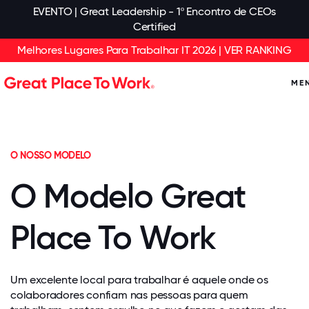
EVENTO | Great Leadership - 1º Encontro de CEOs
Certified
Melhores Lugares Para Trabalhar IT 2026 | VER RANKING
ME
O NOSSO MODELO
O Modelo Great
Place To Work
Um excelente local para trabalhar é aquele onde os
colaboradores confiam nas pessoas para quem