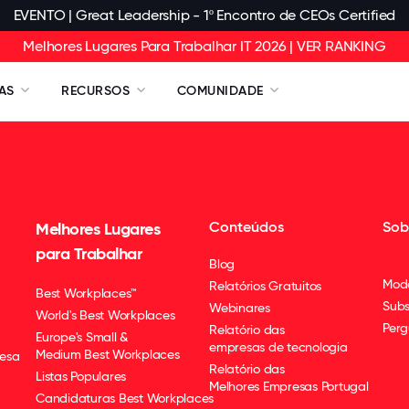
EVENTO | Great Leadership - 1º Encontro de CEOs Certified
Melhores Lugares Para Trabalhar IT 2026 | VER RANKING
AS
RECURSOS
COMUNIDADE
Conteúdos
Sob
Melhores Lugares
para Trabalhar
Blog
Mod
Relatórios Gratuitos
Best Workplaces™
Subs
Webinares
World's Best Workplaces
Perg
Relatório das
Europe's Small &
empresas de tecnologia
Medium Best Workplaces
esa
Relatório das
Listas Populares
Melhores Empresas Portugal
Candidaturas Best Workplaces