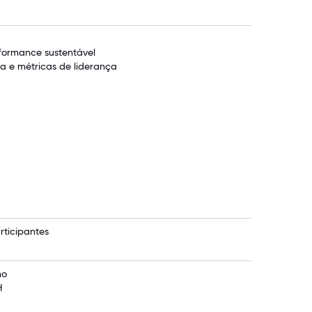
formance sustentável
a e métricas de liderança
rticipantes
no
H