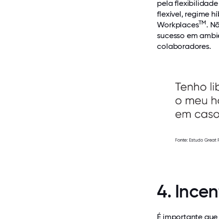
pela flexibilidade
flexível, regime 
TM
Workplaces
. N
sucesso em ambi
colaboradores.
4. Ince
É importante que