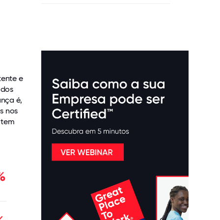
tente e
 dos
nça é,
s nos
 tem