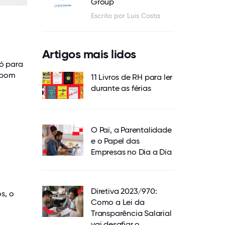
Group
Escrito por Luis Costa
Artigos mais lidos
ó para
 bom
11 Livros de RH para ler
durante as férias
O Pai, a Parentalidade
e o Papel das
Empresas no Dia a Dia
Diretiva 2023/970:
s, o
Como a Lei da
Transparência Salarial
vai desafiar o