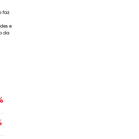
o faz
ades e
o da