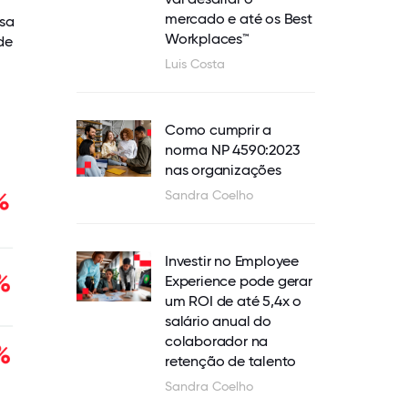
mercado e até os Best
esa
Workplaces™
de
Luis Costa
Como cumprir a
norma NP 4590:2023
nas organizações
Sandra Coelho
Investir no Employee
Experience pode gerar
um ROI de até 5,4x o
salário anual do
colaborador na
retenção de talento
Sandra Coelho