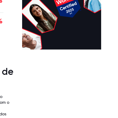
l de
so
com o
ados