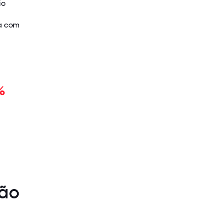
io
da com
são