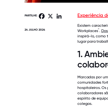
Experiência 
Facebook
X
LinkedIn
PARTILHE:
Existem caracter
24 JULHO 2024
™
Workplaces
.
Dos
inspirá-lo, como
lugar para trabal
1. Ambi
colabor
Marcadas por um
comunidades fort
hospitaleiros. Os
colaboradores sã
espírito de equip
colegas.