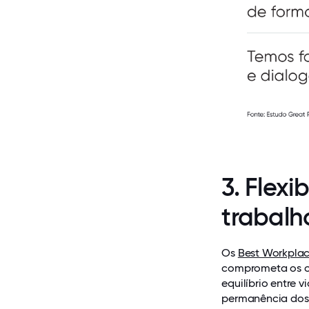
3. Flexi
trabalh
Os
Best Workplac
comprometa os ou
equilíbrio entre v
permanência dos 