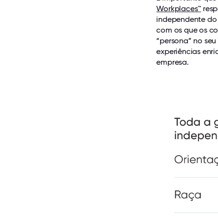
Workplaces™
resp
independente do g
com os que os co
“persona” no seu 
experiências enr
empresa.