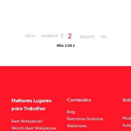
1
2
INÍCIO
ANTERIOR
SEGUINTE
FIM
PÁG. 2 DE 2
Conteúdos
Sob
Melhores Lugares
para Trabalhar
Blog
Mod
Relatórios Gratuitos
Best Workplaces™
Subs
Webinares
World's Best Workplaces