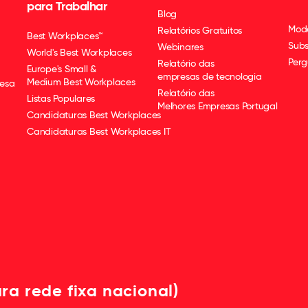
para Trabalhar
Blog
Mod
Relatórios Gratuitos
Best Workplaces™
Subs
Webinares
World's Best Workplaces
Perg
Relatório das
Europe's Small &
empresas de tecnologia
Medium Best Workplaces
esa
Relatório das
Listas Populares
Melhores Empresas Portugal
Candidaturas Best Workplaces
Candidaturas Best Workplaces IT
ra rede fixa nacional)