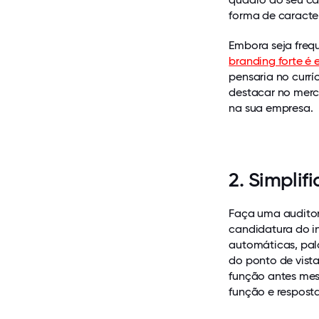
forma de caracte
Embora seja freq
branding forte é 
pensaria no currí
destacar no merc
na sua empresa.
2. Simpli
Faça uma auditor
candidatura do i
automáticas, pala
do ponto de vist
função antes mes
função e respost