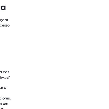
da
içoar
ocesso
a dos
tivos?
ar a
®
alores,
am um
ma