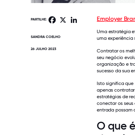
Employer Bra
Facebook
X
LinkedIn
PARTILHE:
Uma estratégia ef
SANDRA COELHO
uma experiência 
26 JULHO 2023
Contratar os mel
seu negócio evol
organização e tr
sucesso da sua e
Isto significa qu
apenas contratar
estratégias de r
conectar os seus
entrada possam a
O que é