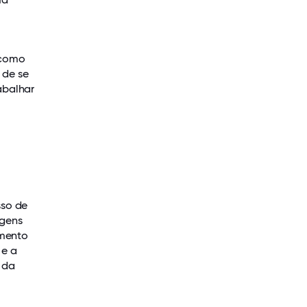
 como
 de se
abalhar
sso de
agens
amento
 e a
 da