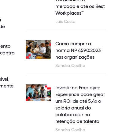
mercado e até os Best
Workplaces™
a
Luis Costa
 de
Como cumprir a
mento
norma NP 4590:2023
ncontra
nas organizações
Sandra Coelho
vel,
amente
Investir no Employee
Experience pode gerar
um ROI de até 5,4x o
salário anual do
colaborador na
retenção de talento
Sandra Coelho