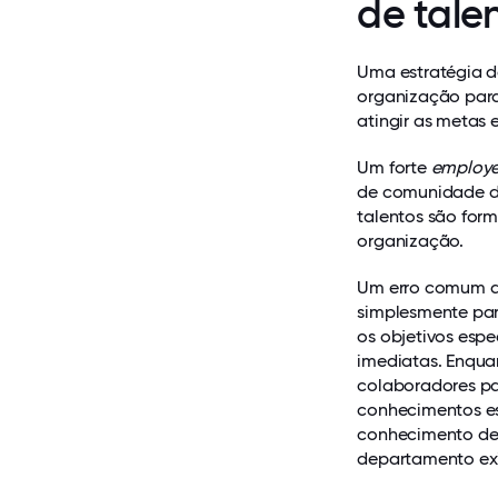
de tale
Uma estratégia d
organização para 
atingir as metas 
Um forte
employe
de comunidade de
talentos são for
organização.
Um erro comum qu
simplesmente par
os objetivos esp
imediatas. Enqua
colaboradores pa
conhecimentos es
conhecimento det
departamento exi