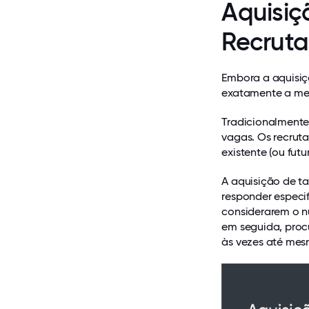
Aquisiç
Recrut
Embora a aquisiç
exatamente a me
Tradicionalmente
vagas. Os recrut
existente (ou futur
A aquisição de t
responder especi
considerarem o n
em seguida, proc
às vezes até mes