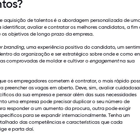
ntos?
e aquisição de talentos é a abordagem personalizada de um
identificar, avaliar e contratar os melhores candidatos, a fim
e os objetivos de longo prazo da empresa.
r branding
, uma experiência positiva do candidato, um senti
ntro da organização e ser estratégico sobre onde e como e
mas comprovadas de moldar e cultivar o
engagement
na sua
e os empregadores cometem é contratar, o mais rápido possí
a preencher as vagas em aberto. Deve, sim, avaliar cuidados
ecíficos da sua empresa e pensar além das suas necessidades
nto uma empresa pode precisar duplicar o seu número de
ra responder a um aumento da procura, outra pode exigir
pecíficos para se expandir internacionalmente. Tenha um
alhado das competências e características que cada
ge e parta daí.