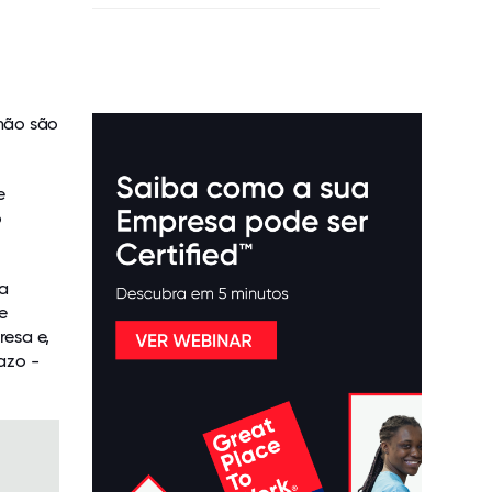
não são
e
o
ra
e
esa e,
azo -