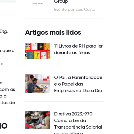
Group
Escrito por Luis Costa
Artigos mais lidos
ing
,
11 Livros de RH para ler
a que o
durante as férias
 o
O Pai, a Parentalidade
ue
e o Papel das
 com as
Empresas no Dia a Dia
a a
ntos de
Diretiva 2023/970:
Como a Lei da
ão
Transparência Salarial
vai desafiar o