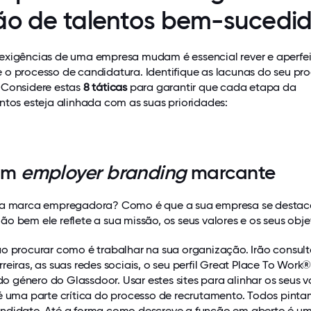
ão de talentos bem-sucedi
exigências de uma empresa mudam é essencial rever e aperfe
 o processo de candidatura. Identifique as lacunas do seu pr
 Considere estas
8 táticas
para garantir que cada etapa da
ntos esteja alinhada com as suas prioridades:
 um
employer branding
marcante
sua marca empregadora? Como é que a sua empresa se destac
o bem ele reflete a sua missão, os seus valores e os seus obje
o procurar como é trabalhar na sua organização. Irão consult
reiras, as suas redes sociais, o seu perfil Great Place To Work
 do género do Glassdoor. Usar estes sites para alinhar os seus v
 é uma parte crítica do processo de recrutamento. Todos pint
ndidato. Até a forma como descreve a função em aberto é u