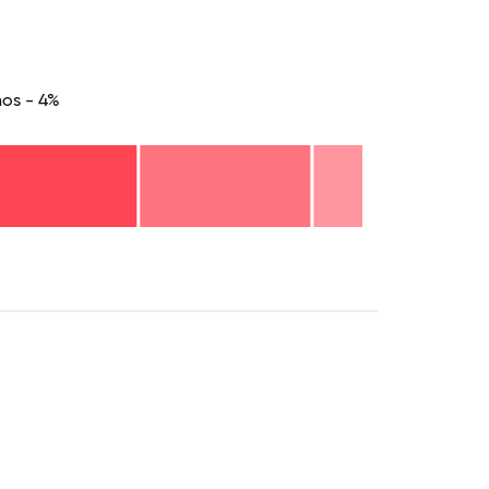
nos - 4%
.75
71.875
75
78.125
81.25
84.375
87.5
90.625
93.75
96.875
100