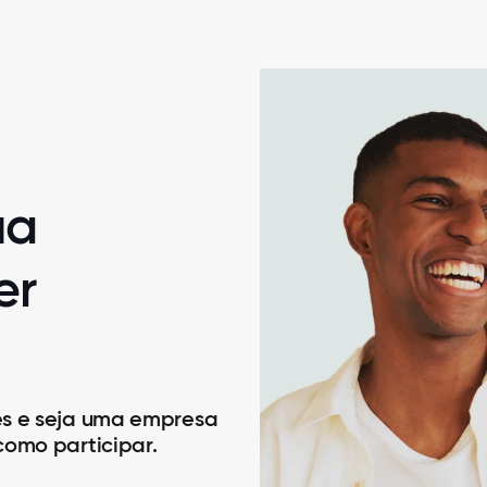
ua
er
es e seja uma empresa
como participar.