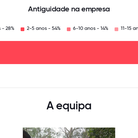
Antiguidade na empresa
 - 28%
2-5 anos - 54%
6-10 anos - 14%
11-15 a
125
31.25
34.375
37.5
40.625
43.75
46.875
50
53.125
56.25
59.375
62.5
65.625
68
A equipa