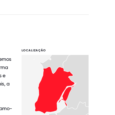
LOCALIZAÇÃO
cemos
orma
s e
is, a
hamo-