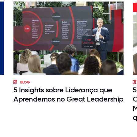
BLOG
5 Insights sobre Liderança que
5
Aprendemos no Great Leadership
O
M
q