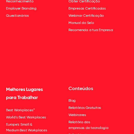
Reconhecimento
Obter Certificação
Employer Branding
Empresas Certificadas
Questionários
Webinar Certificação
Manual do Selo
Recomenda a tua Empresa
Conteúdos
Melhores Lugares
para Trabalhar
Blog
Relatórios Gratuitos
Best Workplaces™
Webinares
World's Best Workplaces
Relatório das
Europe's Small &
empresas de tecnologia
Medium Best Workplaces