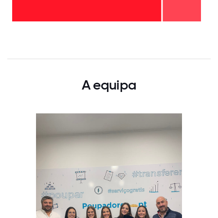
20%
2-5
anos
-
80%
0
12.5
25
37.5
50
62.5
75
87.5
100
A equipa