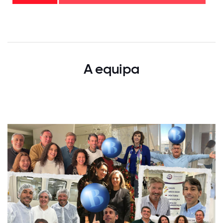
0
12.5
25
37.5
50
62.5
75
87.5
100
A equipa