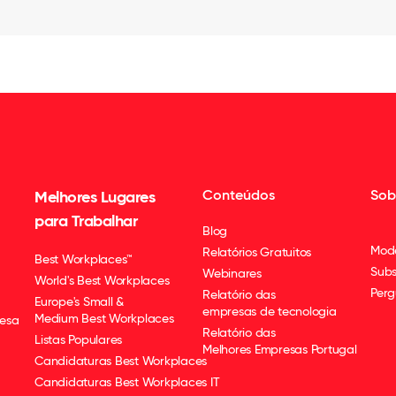
Conteúdos
Sob
Melhores Lugares
para Trabalhar
Blog
Mod
Relatórios Gratuitos
Best Workplaces™
Subs
Webinares
World's Best Workplaces
Perg
Relatório das
Europe's Small &
empresas de tecnologia
Medium Best Workplaces
esa
Relatório das
Listas Populares
Melhores Empresas Portugal
Candidaturas Best Workplaces
Candidaturas Best Workplaces IT