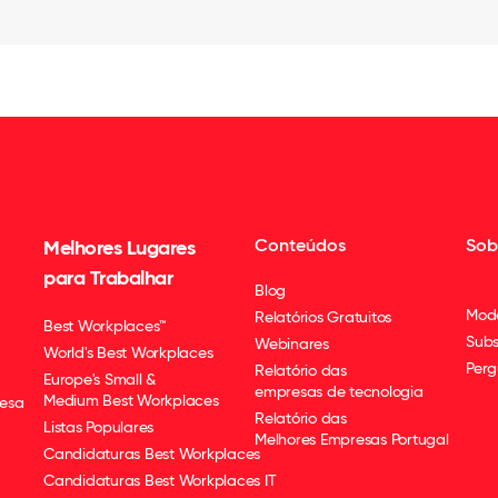
Conteúdos
Sob
Melhores Lugares
para Trabalhar
Blog
Mod
Relatórios Gratuitos
Best Workplaces™
Subs
Webinares
World's Best Workplaces
Perg
Relatório das
Europe's Small &
empresas de tecnologia
Medium Best Workplaces
esa
Relatório das
Listas Populares
Melhores Empresas Portugal
Candidaturas Best Workplaces
Candidaturas Best Workplaces IT