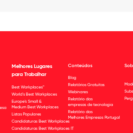
Conteúdos
Sob
Melhores Lugares
para Trabalhar
Blog
Mod
Relatórios Gratuitos
Best Workplaces™
Subs
Webinares
World's Best Workplaces
Perg
Relatório das
Europe's Small &
empresas de tecnologia
Medium Best Workplaces
esa
Relatório das
Listas Populares
Melhores Empresas Portugal
Candidaturas Best Workplaces
Candidaturas Best Workplaces IT