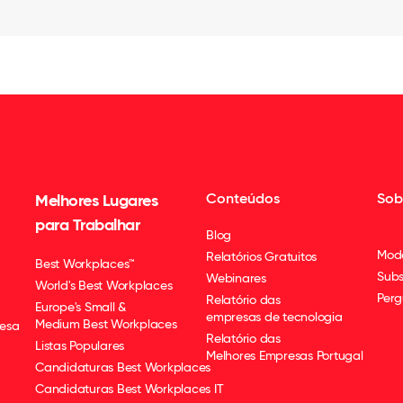
Conteúdos
Sob
Melhores Lugares
para Trabalhar
Blog
Mod
Relatórios Gratuitos
Best Workplaces™
Subs
Webinares
World's Best Workplaces
Perg
Relatório das
Europe's Small &
empresas de tecnologia
Medium Best Workplaces
esa
Relatório das
Listas Populares
Melhores Empresas Portugal
Candidaturas Best Workplaces
Candidaturas Best Workplaces IT