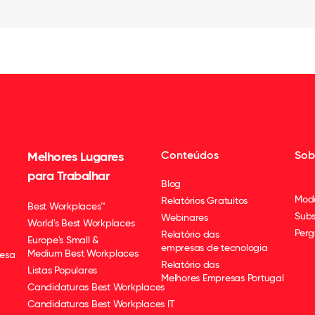
Conteúdos
Sob
Melhores Lugares
para Trabalhar
Blog
Mod
Relatórios Gratuitos
Best Workplaces™
Subs
Webinares
World's Best Workplaces
Perg
Relatório das
Europe's Small &
empresas de tecnologia
Medium Best Workplaces
esa
Relatório das
Listas Populares
Melhores Empresas Portugal
Candidaturas Best Workplaces
Candidaturas Best Workplaces IT