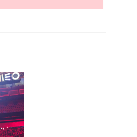
.75
71.875
75
78.125
81.25
84.375
87.5
90.625
93.75
96.875
100