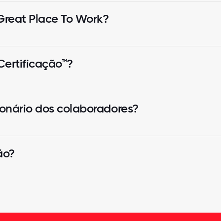
Great Place To Work?
ertificação™?
onário dos colaboradores?
ão?