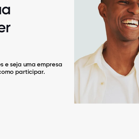
ua
er
es e seja uma empresa
como participar.