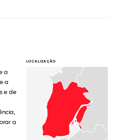
LOCALIZAÇÃO
e a
e a
s e de
ência,
orar a