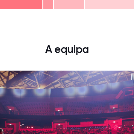
125
31.25
34.375
37.5
40.625
43.75
46.875
50
53.125
56.25
59.375
62.5
65.625
68
A equipa