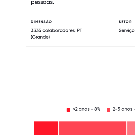
pessoas.
DIMENSÃO
SETOR
3335 colaboradores, PT
Serviço
(Grande)
<2 anos - 8%
2-5 anos 
>20
anos
-
16-
45%
20
11-15
anos
6-10
anos
- 9%
anos
- 3%
2-5