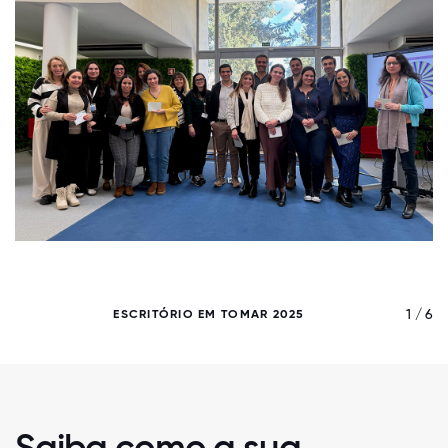
/ 6
1 / 6
ESCRITÓRIO EM TOMAR 2025
Saiba como a sua