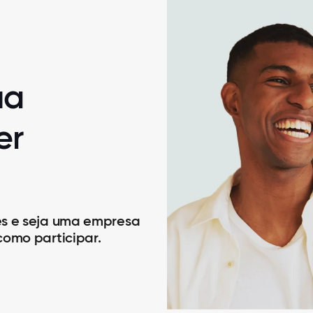
ua
er
es e seja uma empresa
como participar.