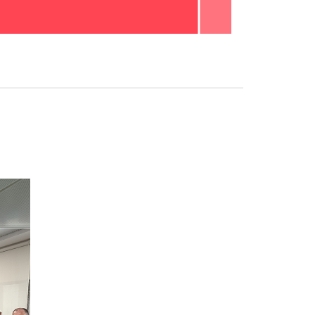
.75
71.875
75
78.125
81.25
84.375
87.5
90.625
93.75
96.875
100