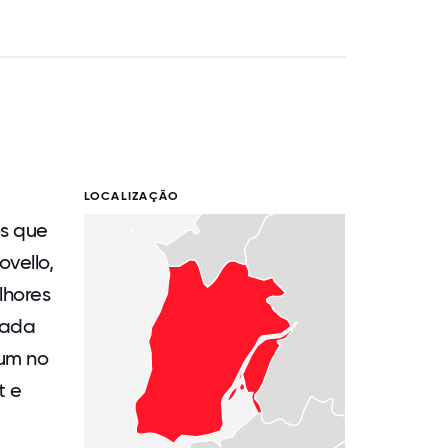
LOCALIZAÇÃO
os que
vello,
lhores
rada
ium no
t e