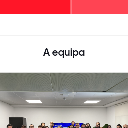
125
31.25
34.375
37.5
40.625
43.75
46.875
50
53.125
56.25
59.375
62.5
65.625
68
A equipa