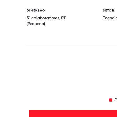
DIMENSÃO
SETOR
51 colaboradores, PT
Tecnol
(Pequena)
M
6-10
anos
- 4%