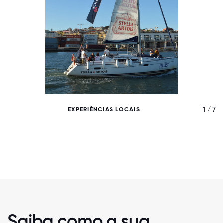
/ 7
1 / 7
EXPERIÊNCIAS LOCAIS
Saiba como a sua