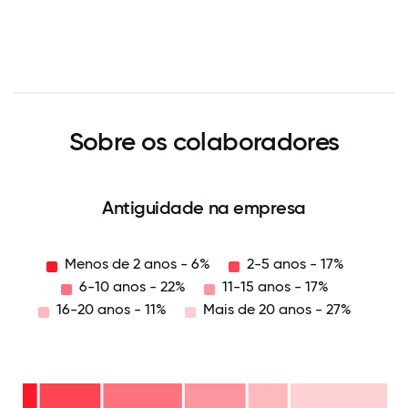
Sobre os colaboradores
Antiguidade na empresa
Menos de 2 anos - 6%
2-5 anos - 17%
6-10 anos - 22%
11-15 anos - 17%
16-20 anos - 11%
Mais de 20 anos - 27%
Mais
de
20
anos
16-
-
20
27%
11-15