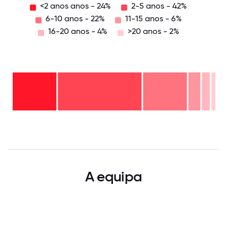
<2 anos anos - 24%
2-5 anos - 42%
6-10 anos - 22%
11-15 anos - 6%
16-20 anos - 4%
>20 anos - 2%
>20
anos
- 2%
16-
20
11-15
anos
6-10
anos
- 4%
anos
- 6%
2-5
-
<2
anos
22%
anos
-
anos
42%
-
0
12.5
25
37.5
50
62.5
75
87.5
100
24%
A equipa