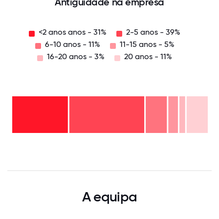
Antiguidade na empresa
<2 anos anos - 31%
2-5 anos - 39%
6-10 anos - 11%
11-15 anos - 5%
16-20 anos - 3%
20 anos - 11%
20
anos
- 11%
16-
20
11-15
anos
anos
- 3%
6-10
- 5%
2-5
anos
<2
anos
- 11%
anos
-
anos
39%
-
0
12.5
25
37.5
50
62.5
75
87.5
100
31%
A equipa