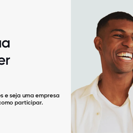
ua
er
es e seja uma empresa
como participar.