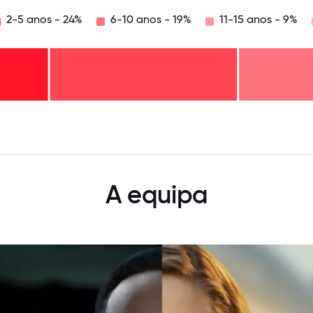
2-5 anos - 24%
6-10 anos - 19%
11-15 anos - 9%
125
31.25
34.375
37.5
40.625
43.75
46.875
50
53.125
56.25
59.375
62.5
65.625
68
A equipa