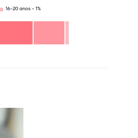
16-20 anos - 1%
.75
71.875
75
78.125
81.25
84.375
87.5
90.625
93.75
96.875
100