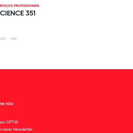
RVIÇOS PROFISSIONAIS
CIENCE 351
NTE
FIM
re nós
elo GPTW
crever Newsletter