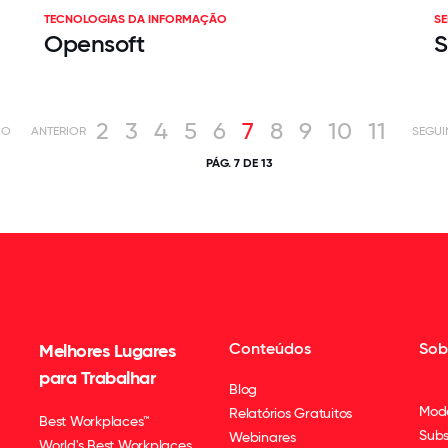
TECNOLOGIAS DA INFORMAÇÃO
SE
Opensoft
S
2
3
4
5
6
7
8
9
10
11
IO
ANTERIOR
SEGUI
PÁG. 7 DE 13
Conteúdos
Sob
Melhores Lugares
para Trabalhar
Blog
Mod
Relatórios Gratuitos
Best Workplaces™
Subs
Webinares
World's Best Workplaces