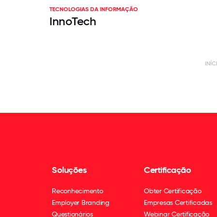
TECNOLOGIAS DA INFORMAÇÃO
InnoTech
INÍC
Soluções
Certificação
Reconhecimento
Obter Certificação
Employer Branding
Empresas Certificadas
Questionários
Webinar Certificação