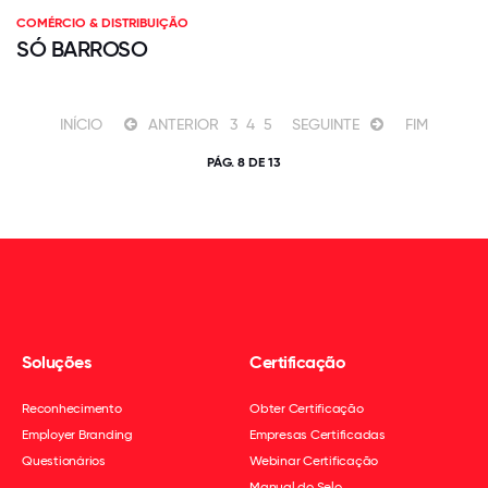
COMÉRCIO & DISTRIBUIÇÃO
SÓ BARROSO
INÍCIO
ANTERIOR
3
4
5
SEGUINTE
FIM
PÁG. 8 DE 13
Soluções
Certificação
Reconhecimento
Obter Certificação
Employer Branding
Empresas Certificadas
Questionários
Webinar Certificação
Manual do Selo