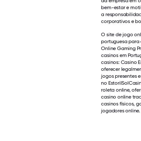
da empresa em co
do
bem-estar e moti
Great
a responsabilida
Place
corporativos e bo
to
O site de jogo on
Work,
portuguesa para o
que
Online Gaming Pro
identifica
casinos em Portug
e
casinos: Casino E
reconhece
oferecer legalmen
a
jogos presentes e
empresa
no EstorilSolCasi
pelo
roleta online, o
ambiente
casino online tr
e
casinos físicos, 
jogadores online.
pelas
condições
de
trabalho
proporcionadas