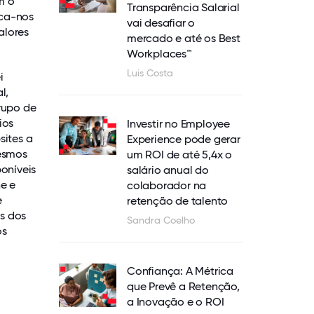
m o
Transparência Salarial
oca-nos
vai desafiar o
alores
mercado e até os Best
Workplaces™
Luis Costa
i
l,
rupo de
ios
Investir no Employee
sites a
Experience pode gerar
mesmos
um ROI de até 5,4x o
poníveis
salário anual do
ne e
colaborador na
e
retenção de talento
s dos
Sandra Coelho
os
Confiança: A Métrica
que Prevê a Retenção,
a Inovação e o ROI