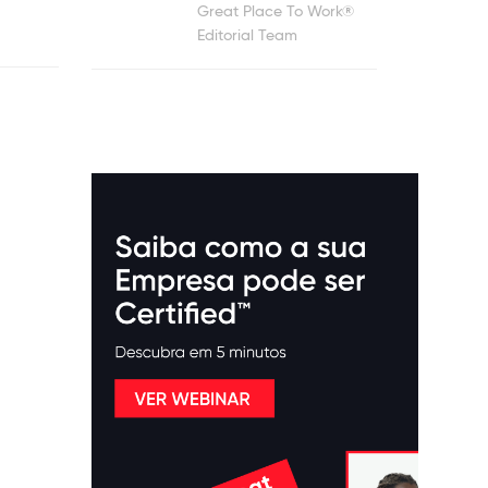
Great Place To Work®
Editorial Team