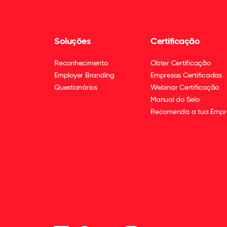
única
empresa
de
Soluções
Certificação
Braga
na
Reconhecimento
Obter Certificação
listagem,
Employer Branding
Empresas Certificadas
ocupando
Questionários
Webinar Certificação
o
Manual do Selo
20ª
Recomenda a tua Empr
lugar
do
ranking.
É
ainda
a
9ª
empresa
nacional
na