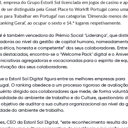
tal, empresa do Grupo Estoril Sol licenciada em jogos de casino e a
a de ser distinguida pela Great Place to Work® Portugal como uma
s para Trabalhar em Portugal’ nas categorias ‘Dimensão menos de
Ranking Geral’, ao ocupar o sexto e 14.º lugares respetivamente.
ital é também vencedora do Prémio Social ‘Liderança’, que dist
ciadoras ao nível da gestão de capital humano, nomeadament
ça ética, honesta e competente” dos seus colaboradores. Entre
as destacadas, encontra-se o ‘Welcome Pack’ digital e o Aniver
iniciativas agregadoras e vocacionadas para o espírito de equ
tivação dos seus colaboradores.
ue a Estoril Sol Digital figura entre as melhores empresas para
tugal. O ranking obedece a um processo rigoroso de avaliaçã
érito dirigido aos colaboradores que mede, de forma voluntá
ualidade do ambiente de trabalho e do Culture, questionário d
bjetivo de auditar a sua cultura organizacional ao nível da 
dade do ambiente de trabalho.
s, CEO da Estoril Sol Digital, “este reconhecimento resulta d