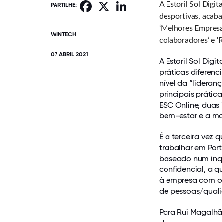
Facebook
X
LinkedIn
Webhelp,
A Estoril Sol Digi
PARTILHE:
líder
desportivas, acab
mundial
‘Melhores Empresa
WINTECH
de
colaboradores’ e ‘
externalização
07 ABRIL 2021
A Estoril Sol Dig
de
práticas diferen
serviços
nível da “lideran
de
principais prátic
apoio
ESC Online, duas 
ao
bem-estar e a mo
cliente
(BPO),
É a terceira vez q
recebe
trabalhar em Por
baseado num inqu
pela
confidencial, a q
terceira
à empresa com o o
vez
de pessoas/quali
consecutiva
a
Para Rui Magalhãe
distinção