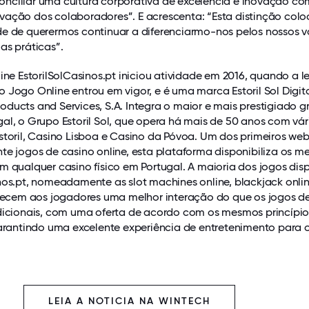
nciliar uma cultura corporativa de excelência e inovação co
vação dos colaboradores”. E acrescenta: “Esta distinção col
de de querermos continuar a diferenciarmo-nos pelos nossos v
as práticas”.
line EstorilSolCasinos.pt iniciou atividade em 2016, quando a le
 Jogo Online entrou em vigor, e é uma marca Estoril Sol Digita
ducts and Services, S.A. Integra o maior e mais prestigiado g
al, o Grupo Estoril Sol, que opera há mais de 50 anos com vár
storil, Casino Lisboa e Casino da Póvoa. Um dos primeiros web
te jogos de casino online, esta plataforma disponibiliza os 
m qualquer casino físico em Portugal. A maioria dos jogos dis
nos.pt, nomeadamente as slot machines online, blackjack onli
ferecem aos jogadores uma melhor interação do que os jogos d
adicionais, com uma oferta de acordo com os mesmos princípio
garantindo uma excelente experiência de entretenimento para 
LEIA A NOTICIA NA WINTECH