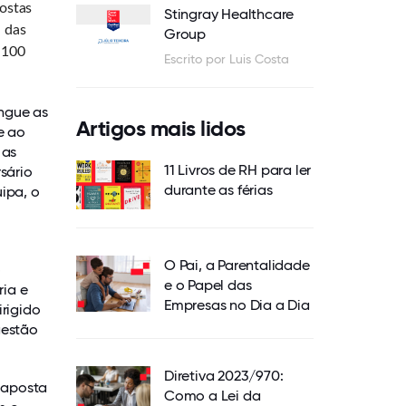
postas
Stingray Healthcare
 das
Group
 100
Escrito por Luis Costa
ingue as
Artigos mais lidos
e ao
 as
11 Livros de RH para ler
sário
durante as férias
ipa, o
O Pai, a Parentalidade
o
e o Papel das
ria e
Empresas no Dia a Dia
irigido
gestão
Diretiva 2023/970:
a aposta
Como a Lei da