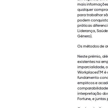
mais informações
qualquer comprom
para trabalhar s
podem conquistar 
práticas diferenc
Liderança, Saúde
Género).
Os métodos de av
Neste prémio, alé
existentes na em
imparcialidade, 
WorkplacesTM é o
fundamento conce
empíricos e acad
comparabilidade 
interpretação dos
Fortune, e juntas