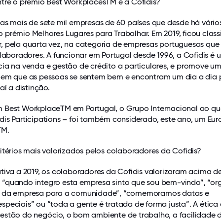
ntre o prémio Best WorkplacesTM e a Cofidis?
as mais de sete mil empresas de 60 países que desde há vário
prémio Melhores Lugares para Trabalhar. Em 2019, ficou class
, pela quarta vez, na categoria de empresas portuguesas que
olaboradores. A funcionar em Portugal desde 1996, a Cofidis é
cia na venda e gestão de crédito a particulares, e promove u
 em que as pessoas se sentem bem e encontram um dia a dia p
aí a distinção.
 Best WorkplaceTM em Portugal, o Grupo Internacional ao qu
is Participations – foi também considerado, este ano, um Eur
TM.
itérios mais valorizados pelos colaboradores da Cofidis?
ativa a 2019, os colaboradores da Cofidis valorizaram acima d
“quando integro esta empresa sinto que sou bem-vindo”, “or
o da empresa para a comunidade”, “comemoramos datas e
peciais” ou “toda a gente é tratada de forma justa”. A ética 
estão do negócio, o bom ambiente de trabalho, a facilidade 