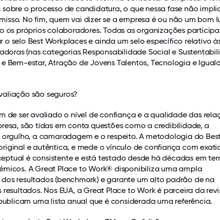
 sobre o processo de candidatura, o que nessa fase não impli
isso. No fim, quem vai dizer se a empresa é ou não um bom l
ão os próprios colaboradores. Todas as organizações participa
o selo Best Workplaces e ainda um selo específico relativo à
iadoras (nas categorias Responsabilidade Social e Sustentabil
 e Bem-estar, Atração de Jovens Talentos, Tecnologia e Igual
aliação são seguros?
m de ser avaliado o nível de confiança e a qualidade das rela
presa, são tidas em conta questões como a credibilidade, a
o orgulho, a camaradagem e o respeito. A metodologia do Bes
riginal e autêntica, e mede o vínculo de confiança com exati
ptual é consistente e está testado desde há décadas em te
émicos. A Great Place to Work® disponibiliza uma ampla
dos resultados (benchmark) e garante um alto padrão de na
 resultados. Nos EUA, a Great Place to Work é parceira da revi
 publicam uma lista anual que é considerada uma referência.