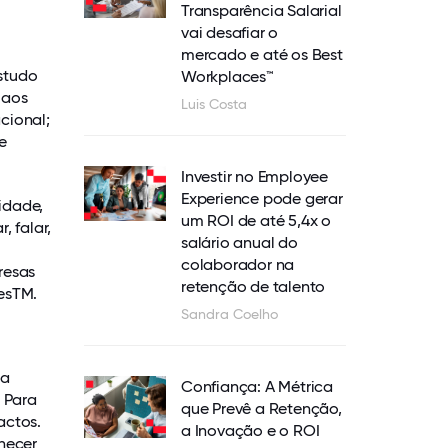
Transparência Salarial
vai desafiar o
mercado e até os Best
studo
Workplaces™
 aos
Luis Costa
cional;
e
Investir no Employee
Experience pode gerar
lidade,
um ROI de até 5,4x o
, falar,
salário anual do
colaborador na
resas
retenção de talento
esTM.
Sandra Coelho
da
Confiança: A Métrica
. Para
que Prevê a Retenção,
actos.
a Inovação e o ROI
necer