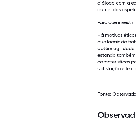
diálogo com a eq
outros dos aspeto
Para quê investir
Há motivos ético
que locais de tra
obtêm agilidade 
estando também m
características p
satisfação e leal
Fonte:
Observado
Observad