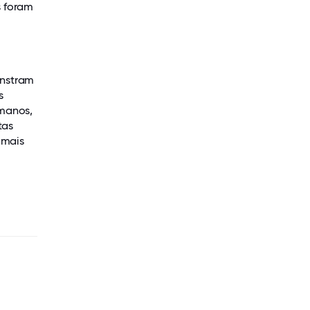
s foram
onstram
s
umanos,
tas
 mais