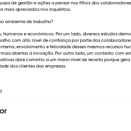
uipa de gestão e ações a pensar nos filhos dos colaboradore
s mais apreciados nos inquéritos.
 no ambiente de trabalho?
s, humanos e económicos. Por um lado, diversos estudos dem
balho com alto nível de confiança por parte dos colaboradore
interna, envolvimento e felicidade desses mesmos recursos h
ais abertas à inovação. Por outro lado, um contexto com es
ositivas abre caminho a um maior nível de receita porque gera
dade dos clientes das empresas.
r
or