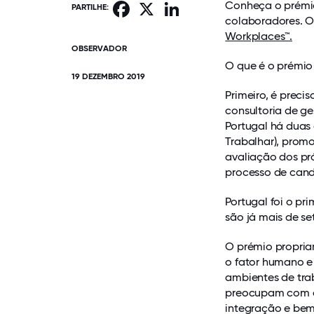
Conheça o prémio
Facebook
X
LinkedIn
PARTILHE:
colaboradores. O
Workplaces™.
OBSERVADOR
O que é o prémio
19 DEZEMBRO 2019
Primeiro, é preci
consultoria de g
Portugal há duas
Trabalhar), prom
avaliação dos pr
processo de cand
Portugal foi o pr
são já mais de se
O prémio propria
o fator humano e
ambientes de tra
preocupam com as
integração e bem