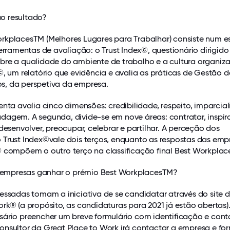
o resultado?
rkplacesTM (Melhores Lugares para Trabalhar) consiste num e
ferramentas de avaliação: o Trust Index©, questionário dirigido
bre a qualidade do ambiente de trabalho e a cultura organiza
©, um relatório que evidência e avalia as práticas de Gestão d
, da perspetiva da empresa.
enta avalia cinco dimensões: credibilidade, respeito, imparcia
agem. A segunda, divide-se em nove áreas: contratar, inspirar
 desenvolver, preocupar, celebrar e partilhar. A perceção dos
 Trust Index©vale dois terços, enquanto as respostas das emp
© compõem o outro terço na classificação final Best Workplac
mpresas ganhar o prémio Best WorkplacesTM?
essadas tomam a iniciativa de se candidatar através do site 
rk® (a propósito, as candidaturas para 2021 já estão abertas)
sário preencher um breve formulário com identificação e cont
onsultor da Great Place to Work irá contactar a empresa e for