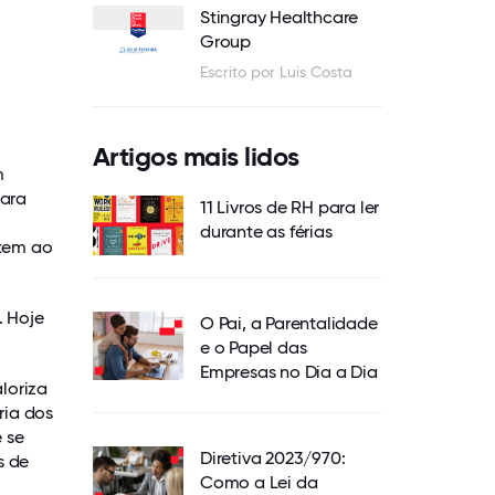
Stingray Healthcare
Group
Escrito por Luis Costa
Artigos mais lidos
m
para
11 Livros de RH para ler
durante as férias
etem ao
. Hoje
O Pai, a Parentalidade
e o Papel das
Empresas no Dia a Dia
loriza
ria dos
 se
Diretiva 2023/970:
s de
Como a Lei da