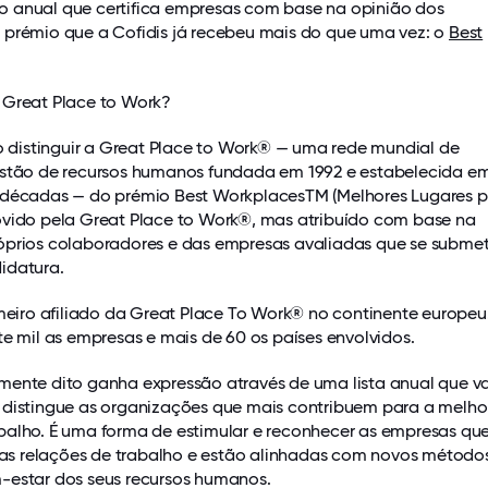
 anual que certifica empresas com base na opinião dos
 prémio que a Cofidis já recebeu mais do que uma vez: o
Best
 Great Place to Work?
so distinguir a Great Place to Work® — uma rede mundial de
estão de recursos humanos fundada em 1992 e estabelecida e
 décadas — do prémio Best WorkplacesTM (Melhores Lugares 
ovido pela Great Place to Work®, mas atribuído com base na
óprios colaboradores e das empresas avaliadas que se subm
idatura.
imeiro afiliado da Great Place To Work® no continente europeu
te mil as empresas e mais de 60 os países envolvidos.
mente dito ganha expressão através de uma lista anual que va
 distingue as organizações que mais contribuem para a melho
balho. É uma forma de estimular e reconhecer as empresas que
 relações de trabalho e estão alinhadas com novos método
-estar dos seus recursos humanos.