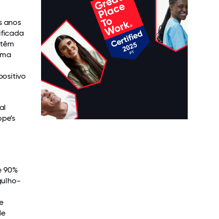
s anos
ificada
 têm
 uma
m
ositivo
al
ope’s
e 90%
gulho-
e
de