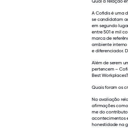
Qual a relação e
A Cofidis é uma d
se candidatam ao 
em segundo lugar
entre 501 e mil c
marca de referên
ambiente interno
e diferenciador. D
Além de serem um
pertencem – Cofid
Best Workplaces
Quais foram os cr
Na avaliação rel
afirmações como 
me do contribut
acontecimentos es
honestidade na g