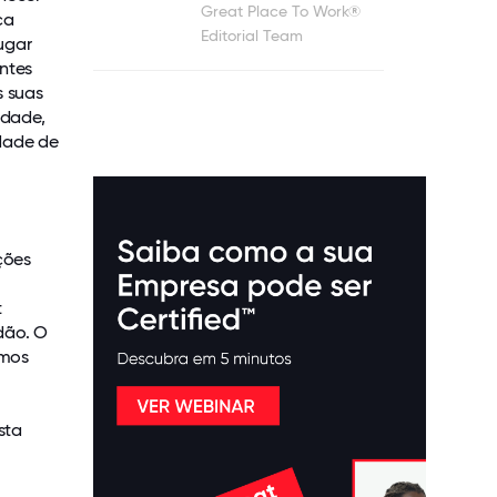
Great Place To Work®
ca
Editorial Team
ugar
ntes
s suas
idade,
dade de
ções
t
dão. O
rmos
sta