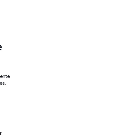
e
mente
es.
r