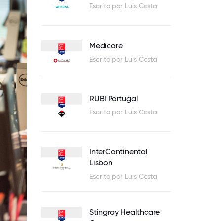
Escrito por Luis Costa
Medicare
Escrito por Luis Costa
RUBI Portugal
Escrito por Luis Costa
InterContinental
Lisbon
Escrito por Luis Costa
Stingray Healthcare