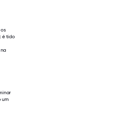
 os
 é tido
 na
minar
o um