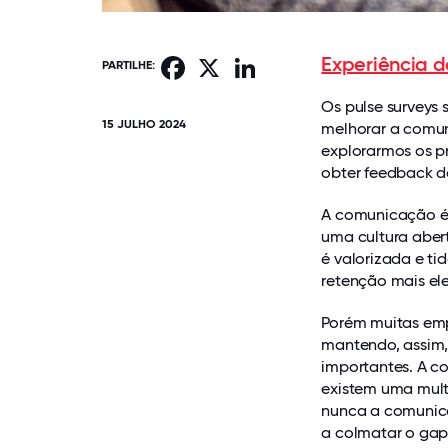
Experiência 
Facebook
X
LinkedIn
PARTILHE:
Os pulse surveys
15 JULHO 2024
melhorar a comun
explorarmos os pr
obter feedback d
A comunicação é
uma cultura aber
é valorizada e t
retenção mais el
Porém muitas emp
mantendo, assim,
importantes. A co
existem uma mult
nunca a comunica
a colmatar o gap 