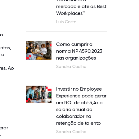
mercado e até os Best
Workplaces™
Luis Costa
o.
Como cumprir a
ntas,
norma NP 4590:2023
 a
nas organizações
Sandra Coelho
es. Ao
Investir no Employee
Experience pode gerar
um ROI de até 5,4x o
salário anual do
colaborador na
retenção de talento
erar
Sandra Coelho
s