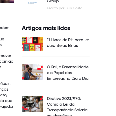
Group
Escrito por Luis Costa
Artigos mais lidos
endem
que
11 Livros de RH para ler
s.
durante as férias
omover
opinião
e
O Pai, a Parentalidade
e o Papel das
Empresas no Dia a Dia
ficaz,
anças
cto,
Diretiva 2023/970:
 do que
Como a Lei da
 ajudar
Transparência Salarial
vai desafiar o