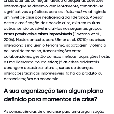
crises latentes começam devido a pequenas questões
atitude
internas que se desenvolvem lentamente, tornando-se
significativas e públicas para os
stakeholders
, atingindo
de
um nível de crise por negligência da liderança. Apesar
coragem.”
-
desta classificação de tipos de crise, existem muitas
outras, sendo possível incluí-las nos seguintes grupos:
Peter
crises previsíveis e crises imprevisíveis
(Caetano et al.,
2006). Neste contexto, para Ulmer et al. (2010), as crises
Drucker
intencionais incluem o terrorismo, sabotagem, violência
no local de trabalho, fracas relações entre
colaboradores, gestão do risco ineficaz, aquisições hostis
e uma liderança pouco ética; já as crises acidentais
abrangem desastres naturais, surtos de doenças,
interações técnicas imprevisíveis, falha do produto ou
desacelerações da economia.
A sua organização tem algum plano
definido para momentos de crise?
As consequências de uma crise para uma organização