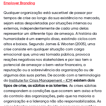
Employer Branding
ter
Qualquer organização está suscetível de passar por
um
tempos de crise ao longo da sua existência no mercado,
sejam estas despoletadas por situações internas ou
negócio
externas, independentemente de cada uma delas
de
representar um diferente tipo de ameaça. A história da
humanidade é um exemplo disso, existindo ciclos com
sucesso,
altos e baixos. Segundo James & Wooten (2005), uma
crise consiste em qualquer situação com carga
alguém,
emocional que, uma vez tornada pública, provoca
algum
reações negativas nos stakeholders e por isso tem o
potencial de ameaçar o bem-estar financeiro, a
dia,
reputação ou a sobrevivência da organização ou de
algumas das suas partes. De acordo com a terminologia
teve
do
Institute for Crisis Management - ICM
existem dois
que
tipos de crise, as súbitas e as latentes
. As crises súbitas
correspondem a condições que ocorrem sem aviso e fora
tomar
do controlo das organizações, pelo que na maioria a
organização e a liderança não são responsabilizadas. As
uma