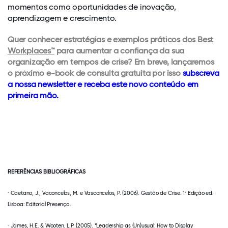
momentos como oportunidades de inovação,
aprendizagem e crescimento.
Quer conhecer estratégias e exemplos práticos dos
Best
Workplaces™
para aumentar a confiança da sua
organização em tempos de crise? Em breve, lançaremos
o próximo e-book de consulta gratuita por isso
subscreva
a nossa newsletter e receba este novo conteúdo em
primeira mão.
REFERÊNCIAS BIBLIOGRÁFICAS
· Caetano, J., Vaconcelos, M. e Vasconcelos, P. (2006). Gestão de Crise. 1ª Edição ed.
Lisboa: Editorial Presença.
· James, H.E. & Wooten, L.P. (2005). “Leadership as (Un)usual: How to Display