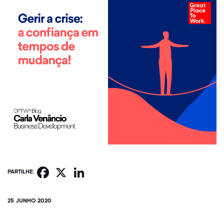
Facebook
X
LinkedIn
PARTILHE:
25 JUNHO 2020
“Para