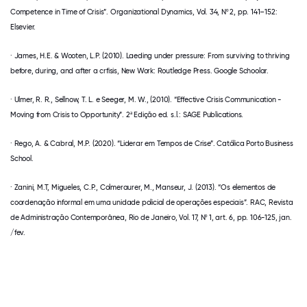
Competence in Time of Crisis”. Organizational Dynamics, Vol. 34, Nº 2, pp. 141–152:
Elsevier.
· James, H.E. & Wooten, L.P. (2010). Laeding under pressure: From surviving to thriving
before, during, and after a crfisis, New Work: Routledge Press. Google Schoolar.
· Ulmer, R. R., Sellnow, T. L. e Seeger, M. W., (2010). “Effective Crisis Communication -
Moving from Crisis to Opportunity”. 2ª Edição ed. s.l.: SAGE Publications.
· Rego, A. & Cabral, M.P. (2020). “Liderar em Tempos de Crise”. Católica Porto Business
School.
· Zanini, M.T, Migueles, C.P., Colmeraurer, M., Manseur, J. (2013). “Os elementos de
coordenação informal em uma unidade policial de operações especiais”. RAC, Revista
de Administração Contemporânea, Rio de Janeiro, Vol. 17, Nº 1, art. 6, pp. 106-125, jan.
/fev.