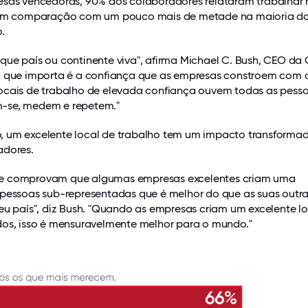
esas vencedoras, 90% dos colaboradores relataram trabalhar
, em comparação com um pouco mais de metade na maioria d
.
que país ou continente viva", afirma Michael C. Bush, CEO da 
O que importa é a confiança que as empresas constroem com 
ocais de trabalho de elevada confiança ouvem todas as pesso
-se, medem e repetem."
 um excelente local de trabalho tem um impacto transformad
adores.
e comprovam que algumas empresas excelentes criam uma
 pessoas sub-representadas que é melhor do que as suas outr
eu país", diz Bush. "Quando as empresas criam um excelente l
dos, isso é mensuravelmente melhor para o mundo."