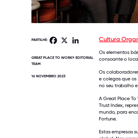
Cultura Organ
Facebook
X
LinkedIn
PARTILHE:
Os elementos bá
GREAT PLACE TO WORK® EDITORIAL
consoante o loca
TEAM
Os colaboradores
16 NOVEMBRO 2023
e colegas que os
no seu trabalho 
A Great Place To
Trust Index, repr
mundo, para enco
Fortune.
Estas empresas su