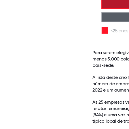
Para serem elegí
menos 5.000 cola
país-sede.
A lista deste an
número de empre
2022 e um aument
As 25 empresas 
relatar remuneraç
(84%) e uma voz 
típico local de tr