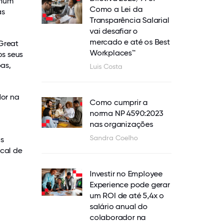
 num
Como a Lei da
as
Transparência Salarial
vai desafiar o
mercado e até os Best
Great
Workplaces™
os seus
as,
Luis Costa
or na
Como cumprir a
norma NP 4590:2023
nas organizações
Sandra Coelho
as
ocal de
Investir no Employee
Experience pode gerar
um ROI de até 5,4x o
salário anual do
colaborador na