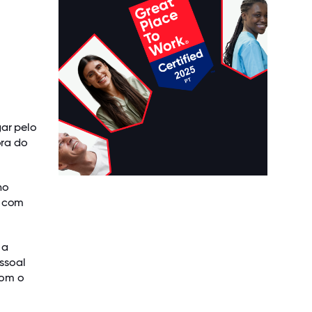
gar pelo
ora do
no
o com
 a
essoal
com o