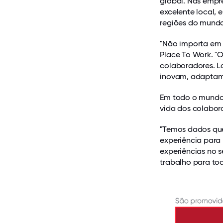
global. Nas empr
excelente local
regiões do mundo
"Não importa em 
Place To Work. "
colaboradores. L
inovam, adaptam
Em todo o mundo,
vida dos colabor
"Temos dados qu
experiência para
experiências no s
trabalho para to