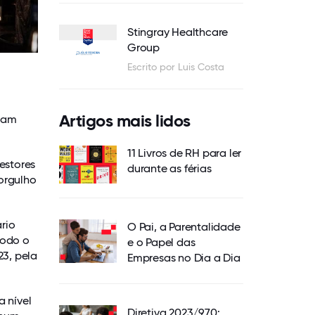
Stingray Healthcare
Group
Escrito por Luis Costa
Artigos mais lidos
dam
11 Livros de RH para ler
estores
durante as férias
orgulho
rio
O Pai, a Parentalidade
todo o
e o Papel das
3, pela
Empresas no Dia a Dia
a nível
Diretiva 2023/970: