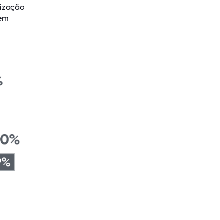
nização
 em