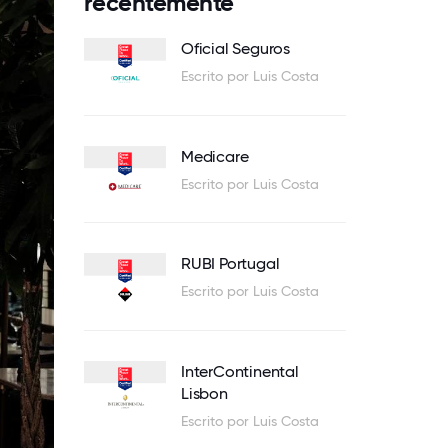
recentemente
Oficial Seguros
Escrito por Luis Costa
Medicare
Escrito por Luis Costa
RUBI Portugal
Escrito por Luis Costa
InterContinental
Lisbon
Escrito por Luis Costa