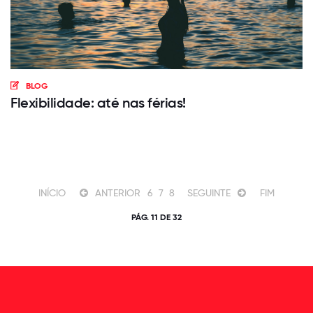
BLOG
Flexibilidade: até nas férias!
INÍCIO
ANTERIOR
6
7
8
SEGUINTE
FIM
PÁG. 11 DE 32