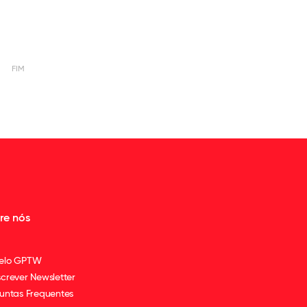
FIM
re nós
elo GPTW
crever Newsletter
untas Frequentes