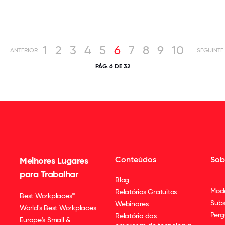
1
2
3
4
5
6
7
8
9
10
ANTERIOR
SEGUINTE
PÁG. 6 DE 32
Conteúdos
Sob
Melhores Lugares
para Trabalhar
Blog
Mod
Relatórios Gratuitos
Best Workplaces™
Subs
Webinares
World's Best Workplaces
Perg
Relatório das
Europe's Small &