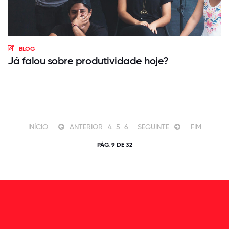
BLOG
Já falou sobre produtividade hoje?
INÍCIO
ANTERIOR
4
5
6
SEGUINTE
FIM
PÁG. 9 DE 32