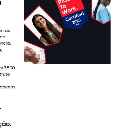
a
om as
 ao
ncia,
a,
r 7.500
fruto
é apenas
.
ção.