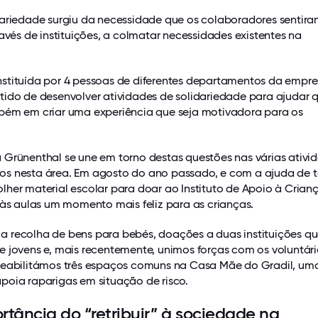
dariedade surgiu da necessidade que os colaboradores sentir
ravés de instituições, a colmatar necessidades existentes na
stituída por 4 pessoas de diferentes departamentos da empre
tido de desenvolver atividades de solidariedade para ajudar
bém em criar uma experiência que seja motivadora para os
 Grünenthal se une em torno destas questões nas várias ativi
s nesta área. Em agosto do ano passado, e com a ajuda de t
her material escolar para doar ao Instituto de Apoio à Crian
 às aulas um momento mais feliz para as crianças.
 recolha de bens para bebés, doações a duas instituições q
e jovens e, mais recentemente, unimos forças com os voluntár
reabilitámos três espaços comuns na Casa Mãe do Gradil, um
poia raparigas em situação de risco.
rtância do “retribuir” à sociedade na