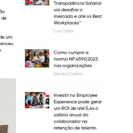
Transparência Salarial
vai desafiar o
ão
mercado e até os Best
 de
Workplaces™
Luis Costa
 de um
venceu
m
Como cumprir a
norma NP 4590:2023
nas organizações
Sandra Coelho
Investir no Employee
Experience pode gerar
um ROI de até 5,4x o
salário anual do
colaborador na
retenção de talento