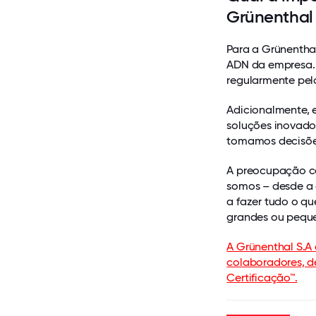
Grünenthal
Para a Grünentha
ADN da empresa.
regularmente pel
Adicionalmente, 
soluções inovado
tomamos decisões
A preocupação co
somos – desde a 
a fazer tudo o qu
grandes ou pequ
A Grünenthal S.A
colaboradores, 
Certificação™.