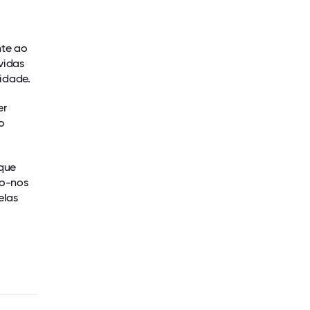
nte ao
vidas
idade.
er
o
que
mo-nos
elas