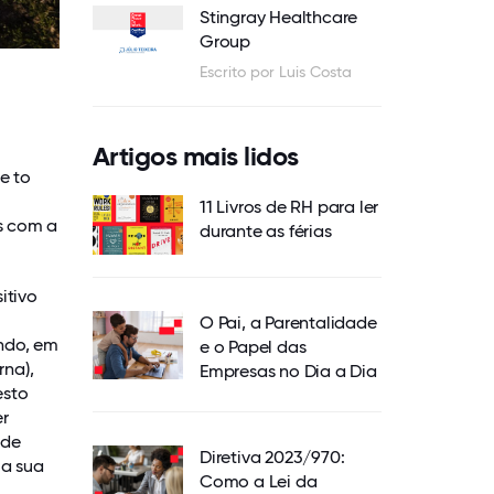
Stingray Healthcare
Group
Escrito por Luis Costa
Artigos mais lidos
e to
11 Livros de RH para ler
s com a
durante as férias
itivo
O Pai, a Parentalidade
ndo, em
e o Papel das
rna),
Empresas no Dia a Dia
esto
er
 de
Diretiva 2023/970:
la sua
Como a Lei da