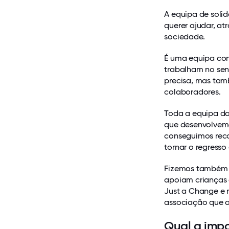
A equipa de soli
querer ajudar, at
sociedade.
É uma equipa con
trabalham no sen
precisa, mas tam
colaboradores.
Toda a equipa da
que desenvolvemo
conseguimos recol
tornar o regresso
Fizemos também a
apoiam crianças 
Just a Change e 
associação que a
Qual a impo