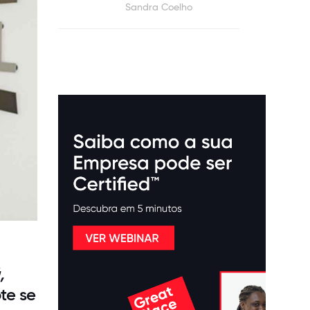
Sandra Coelho
,
te se