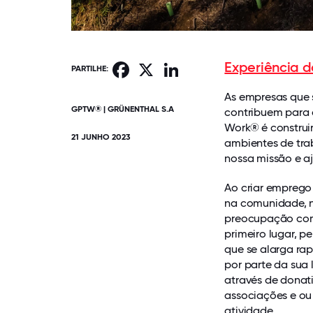
Experiência 
Facebook
X
LinkedIn
PARTILHE:
As empresas que 
GPTW® | GRÜNENTHAL S.A
contribuem para 
Work® é construi
21 JUNHO 2023
ambientes de tra
nossa missão e aj
Ao criar emprego 
na comunidade, n
preocupação com
primeiro lugar, 
que se alarga ra
por parte da sua 
através de donat
associações e ou
atividade.