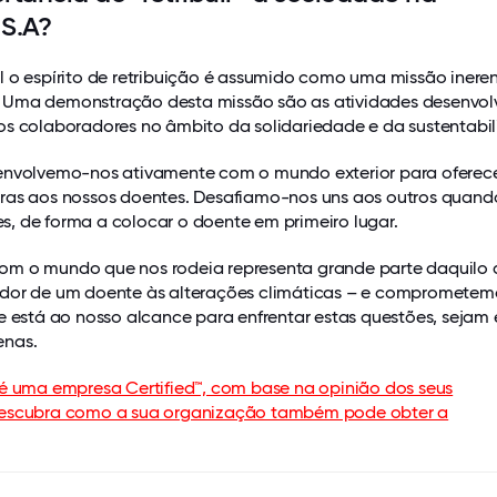
 S.A?
l o espírito de retribuição é assumido como uma missão inere
 Uma demonstração desta missão são as atividades desenvol
os colaboradores no âmbito da solidariedade e da sustentabil
envolvemo-nos ativamente com o mundo exterior para oferec
ras aos nossos doentes. Desafiamo-nos uns aos outros quand
, de forma a colocar o doente em primeiro lugar.
m o mundo que nos rodeia representa grande parte daquilo 
dor de um doente às alterações climáticas – e compromete
e está ao nosso alcance para enfrentar estas questões, sejam 
enas.
 é uma empresa Certified™, com base na opinião dos seus
descubra como a sua organização também pode obter a