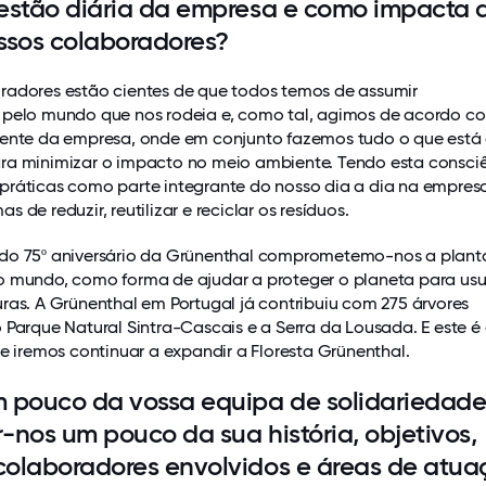
estão diária da empresa e como impacta 
ssos colaboradores?
radores estão cientes de que todos temos de assumir
 pelo mundo que nos rodeia e, como tal, agimos de acordo c
iente da empresa, onde em conjunto fazemos tudo o que está
ra minimizar o impacto no meio ambiente. Tendo esta consciê
práticas como parte integrante do nosso dia a dia na empres
 de reduzir, reutilizar e reciclar os resíduos.
do 75º aniversário da Grünenthal comprometemo-nos a planta
o mundo, como forma de ajudar a proteger o planeta para usu
ras. A Grünenthal em Portugal já contribuiu com 275 árvores
 Parque Natural Sintra-Cascais e a Serra da Lousada. E este 
ue iremos continuar a expandir a Floresta Grünenthal.
 pouco da vossa equipa de solidariedade
-nos um pouco da sua história, objetivos,
olaboradores envolvidos e áreas de atua