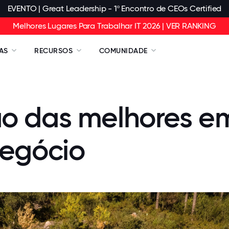
EVENTO | Great Leadership - 1º Encontro de CEOs Certified
Melhores Lugares Para Trabalhar IT 2026 | VER RANKING
AS
RECURSOS
COMUNIDADE
o das melhores em
negócio