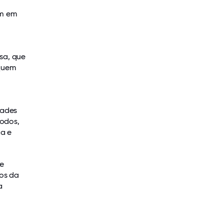
am em
sa, que
 quem
dades
odos,
ça e
ue
ios da
a