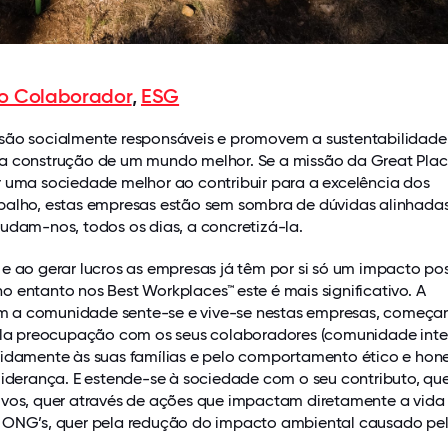
do Colaborador
,
ESG
são socialmente responsáveis e promovem a sustentabilidade
a construção de um mundo melhor. Se a missão da Great Plac
r uma sociedade melhor ao contribuir para a excelência dos
balho, estas empresas estão sem sombra de dúvidas alinhada
udam-nos, todos os dias, a concretizá-la.
e ao gerar lucros as empresas já têm por si só um impacto pos
o entanto nos Best Workplaces™
este é mais significativo. A
 a comunidade sente-se e vive-se nestas empresas, começa
pela preocupação com os seus colaboradores (comunidade inte
pidamente às suas famílias e pelo comportamento ético e hon
liderança. E estende-se à sociedade com o seu contributo, qu
ivos, quer através de ações que impactam diretamente a vida
 ONG’s, quer pela redução do impacto ambiental causado pe