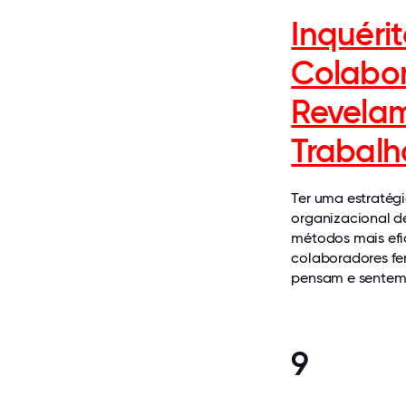
Inquéri
Colabor
Revelam
Trabalh
Ter uma estratégi
organizacional d
métodos mais efi
colaboradores fe
pensam e sentem 
9