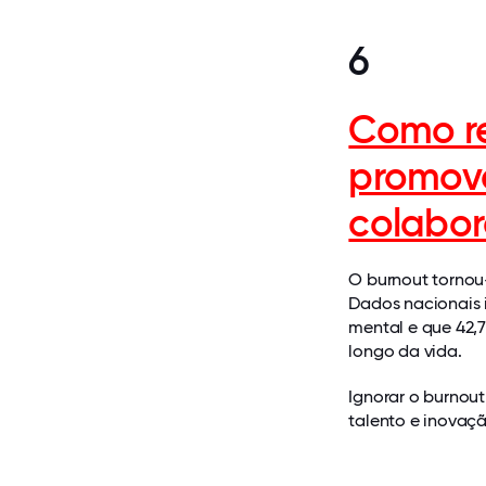
6
Como re
promove
colabo
O burnout tornou
Dados nacionais 
mental e que 42
longo da vida.
Ignorar o burnou
talento e inovaçã