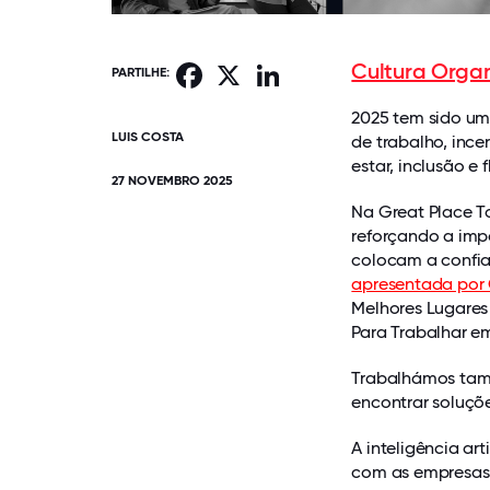
Cultura Organ
Facebook
X
LinkedIn
PARTILHE:
2025 tem sido um
LUIS COSTA
de trabalho, inc
estar, inclusão e f
27 NOVEMBRO 2025
Na Great Place T
reforçando a imp
colocam a confia
apresentada por 
Melhores Lugares
Para Trabalhar e
Trabalhámos tam
encontrar soluçõ
A inteligência ar
com as empresas 