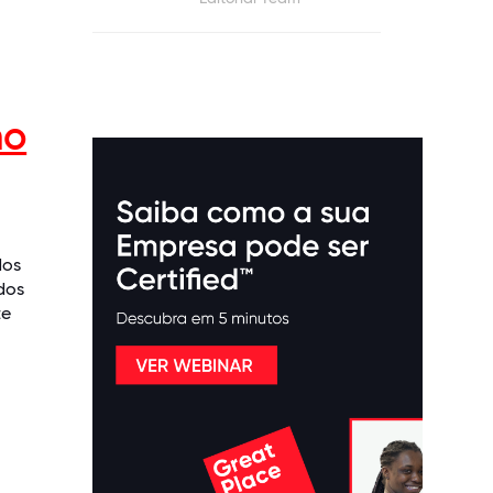
no
dos
dos
te