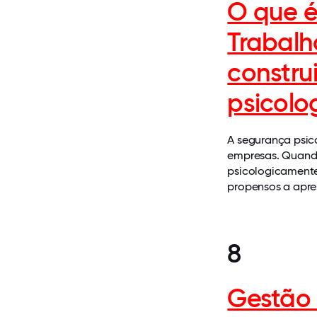
O que é
Trabalh
constru
psicolo
A segurança psic
empresas. Quando
psicologicamente
propensos a apres
8
Gestão 