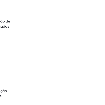
tão de
ltados
nção
s.