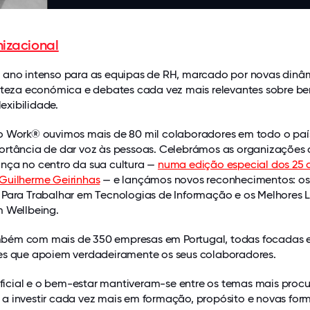
izacional
 ano intenso para as equipas de RH, marcado por novas dinâ
erteza económica e debates cada vez mais relevantes sobre b
lexibilidade.
o Work® ouvimos mais de 80 mil colaboradores em todo o paí
ortância de dar voz às pessoas. Celebrámos as organizações
nça no centro da sua cultura —
numa edição especial dos 25 
Guilherme Geirinhas
— e lançámos novos reconhecimentos: os
 Para Trabalhar em Tecnologias de Informação e os Melhores 
m Wellbeing.
bém com mais de 350 empresas em Portugal, todas focadas
es que apoiem verdadeiramente os seus colaboradores.
tificial e o bem-estar mantiveram-se entre os temas mais proc
a investir cada vez mais em formação, propósito e novas for