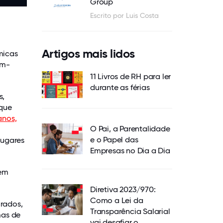
Group
Escrito por Luis Costa
Artigos mais lidos
micas
em-
11 Livros de RH para ler
durante as férias
s,
 que
anos,
O Pai, a Parentalidade
e o Papel das
Lugares
Empresas no Dia a Dia
 em
Diretiva 2023/970:
Como a Lei da
urados,
Transparência Salarial
mas de
vai desafiar o