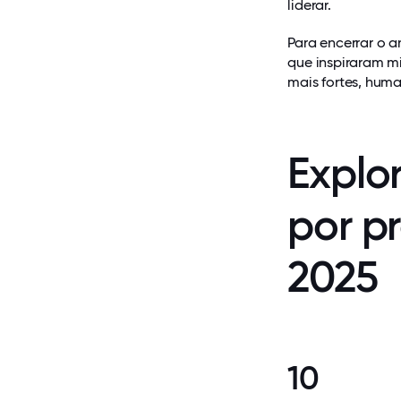
liderar.
Para encerrar o a
que inspiraram mi
mais fortes, huma
Explor
por p
2025
10