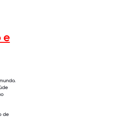
 e
 mundo.
aúde
ao
o de