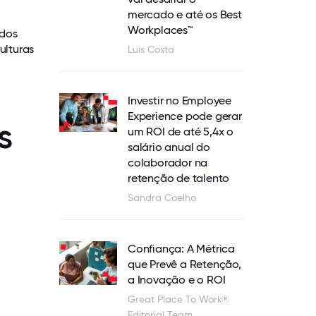
mercado e até os Best
Workplaces™
údos
ulturas
Luis Costa
Investir no Employee
Experience pode gerar
s
um ROI de até 5,4x o
salário anual do
colaborador na
retenção de talento
Sandra Coelho
Confiança: A Métrica
que Prevê a Retenção,
a Inovação e o ROI
Great Place To Work®
Editorial Team