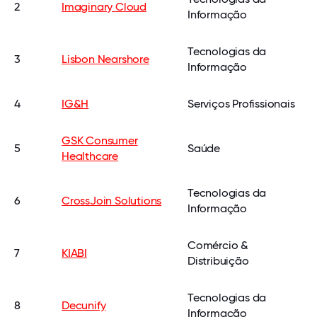
2
Imaginary Cloud
Informação
Tecnologias da
3
Lisbon Nearshore
Informação
4
IG&H
Serviços Profissionais
GSK Consumer
5
Saúde
Healthcare
Tecnologias da
6
CrossJoin Solutions
Informação
Comércio &
7
KIABI
Distribuição
Tecnologias da
8
Decunify
Informação