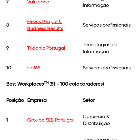
7
Valispace
Informação
Elevus People &
8
Serviços profissionais
Business Results
Tecnologias da
9
Tridonic Portuga
l
Informação
10
sa365
Serviços profissionais
TM
Best Workplaces
(51 - 100 colaboradores)
Posição
Empresa
Setor
Comércio &
1
Groupe SEB Portugal
Distribuição
Tecnologias da